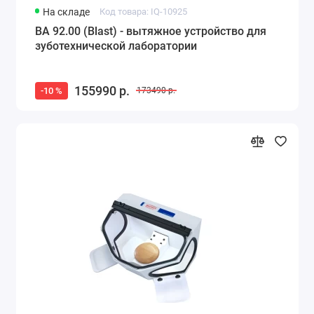
На складе
Код товара: IQ-10925
BA 92.00 (Blast) - вытяжное устройство для
зуботехнической лаборатории
155990 р.
-10 %
173490 р.