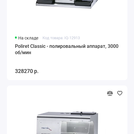
Микромоторы зуботехнические
Полимеризаторы
Вакуумные смесители
На складе
Код товара: IQ-12913
Poliret Classic - полировальный аппарат, 3000
Вытяжные устройства
об/мин
Зуботехнические станки
328270 р.
Шлифмоторы и электрополировка
Зуботехнические прессы