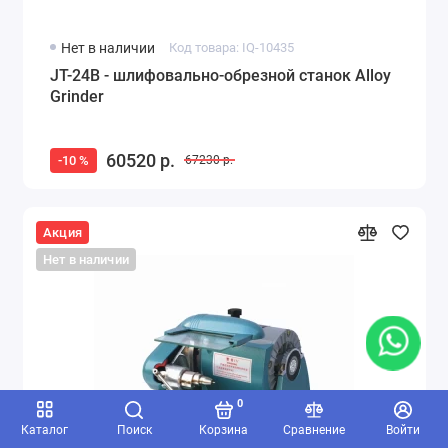
Нет в наличии
Код товара: IQ-10435
JT-24B - шлифовально-обрезной станок Alloy
Grinder
60520 р.
-10 %
67230 р.
Акция
Нет в наличии
0
Каталог
Поиск
Корзина
Сравнение
Войти