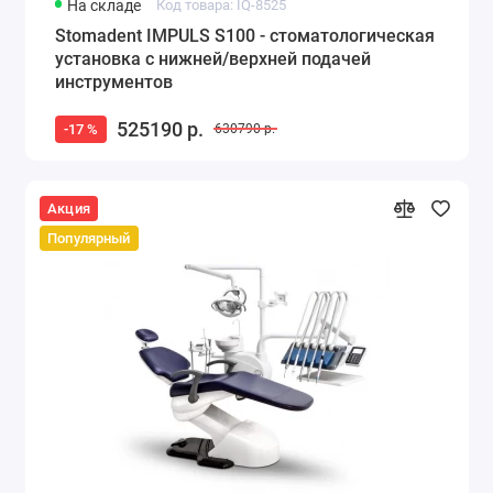
На складе
Код товара: IQ-8525
Stomadent IMPULS S100 - стоматологическая
установка с нижней/верхней подачей
инструментов
525190 р.
-17 %
630790 р.
Акция
Популярный