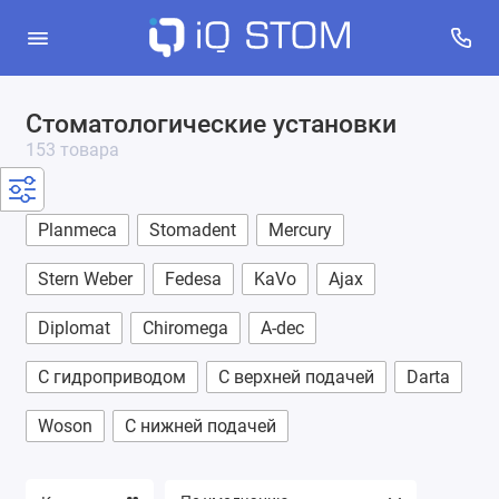
Стоматологические установки
Стоматологические установки
153 товара
Аспираторы стоматологические
Компрессоры
Planmeca
Stomadent
Mercury
Портативные установки
Stern Weber
Fedesa
KaVo
Ajax
Потолочные светильники
Diplomat
Chiromega
A-dec
С гидроприводом
С верхней подачей
Darta
Woson
С нижней подачей