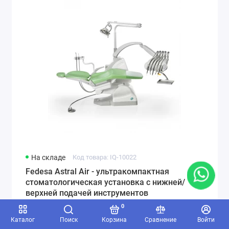
На складе
Код товара: IQ-10022
Fedesa Astral Air - ультракомпактная
стоматологическая установка с нижней/
верхней подачей инструментов
0
748890 р.
-7 %
805290 р.
Каталог
Поиск
Корзина
Сравнение
Войти