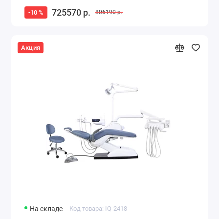
725570 р.
-10 %
806190 р.
Акция
На складе
Код товара: IQ-2418