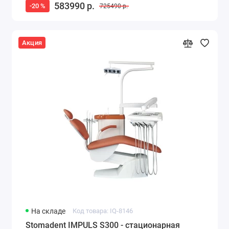
583990 р.
-20 %
725490 р.
Акция
На складе
Код товара: IQ-8146
Stomadent IMPULS S300 - стационарная