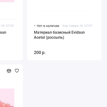
: IQ-12153
Нет в наличии
Код товара: IQ-12157
dsun
Материал базисный Evidsun
Acetal (россыпь)
200 р.