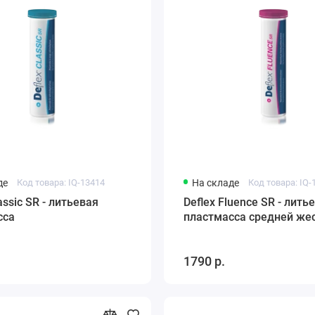
де
Код товара: IQ-13414
На складе
Код товара: IQ-
assic SR - литьевая
Deflex Fluence SR - лить
сса
пластмасса средней же
1790 р.