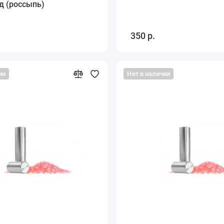
д (россыпь)
350 р.
ии
Нет в наличии