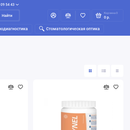
109 54 43
Корзина
0
Найти
0 р.
нодиагностика
Стоматологическая оптика