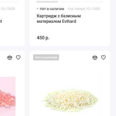
: IQ-12428
Нет в наличии
Код товара: IQ-12429
Картридж с базисным
t
материалом Evihard
450 р.
Нет в наличии