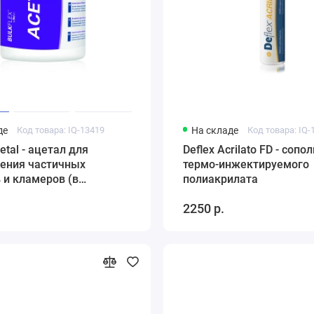
де
Код товара: IQ-13419
На складе
Код товара: IQ-
etal - ацетал для
Deflex Acrilato FD - сопо
ления частичных
термо-инжектируемого
 и кламеров (в
полиакрилата
)
2250 р.