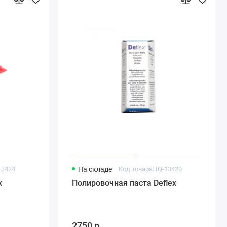
13424
На складе
Код товара: IQ-13420
x
Полировочная паста Deflex
2750 р.