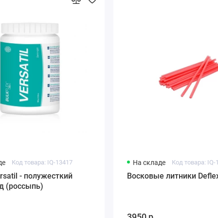
де
Код товара: IQ-13417
На складе
Код товара: IQ-
rsatil - полужесткий
Восковые литники Defle
д (россыпь)
.
3950 р.