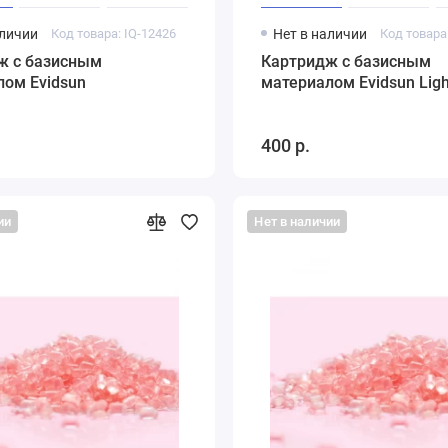
аличии
Код товара: IQ-12426
Нет в наличии
Код товара
ж с базисным
Картридж с базисным
лом Evidsun
материалом Evidsun Ligh
400 р.
ии
Нет в наличии