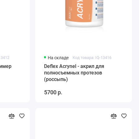
13412
На складе
Код товара: IQ-13416
лимер
Deflex Acrynel - акрил для
полносъемных протезов
(россыпь)
5700 р.