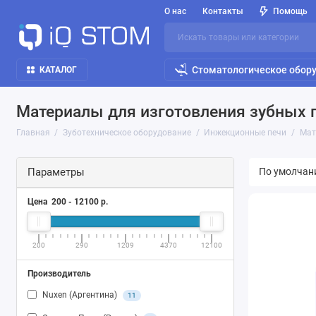
О нас
Контакты
Помощь
Стоматологическое обор
КАТАЛОГ
Материалы для изготовления зубных 
Главная
Зуботехническое оборудование
Инжекционные печи
Мат
Параметры
Цена
200
-
12100
р.
200
290
1209
4370
12100
Производитель
Nuxen (Аргентина)
11