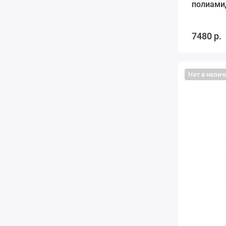
полиами
7480 р.
Нет в налич