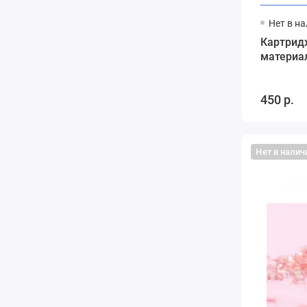
Нет в н
Картрид
материа
450 р.
Нет в налич