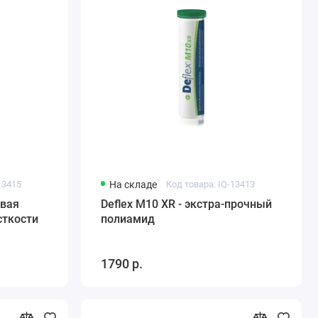
13415
На складе
Код товара: IQ-13413
евая
Deflex M10 XR - экстра-прочный
сткости
полиамид
1790 р.