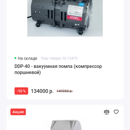
На складе
Код товара: IQ-12470
DDP-40 - вакуумная помпа (компрессор
поршневой)
134000 р.
-10 %
149050 р.
Акция