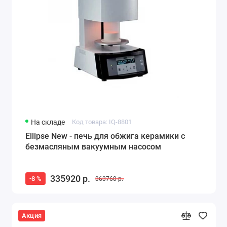
На складе
Код товара: IQ-8801
Ellipse New - печь для обжига керамики с
безмасляным вакуумным насосом
335920 р.
-8 %
363760 р.
Акция