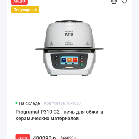
Акция
Популярный
На складе
Код товара: IQ-3828
Programat P310 G2 - печь для обжига
керамических материалов
480090 р.
-12 %
546090 р.