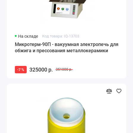
На складе
Код товара: IQ-13703
Микротерм-90П - вакуумная электропечь для
обжига и прессования металлокерамики
325000 р.
-7 %
351000 р.